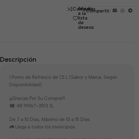
de
Añadir
Comparar
Compartir:
5
a la
lista
de
deseos
Descripción
1 Pomo de Refresco de 1,5 L (Sabor y Marca, Según
Disponibilidad)
¡¡¡Gracias Por Su Compra!!!
☎ 48 99167-3513 💪
De 7 a 10 Días, Máximo de 10 a 15 Días.
🚛 Llega a todos los municipios.