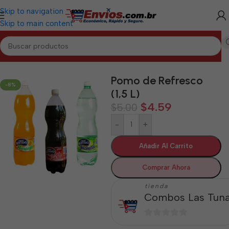
Skip to navigation
Skip to main content
Inicio
/
LAS TUNAS
/
Bebidas Las Tunas
Pomo de Refresco
-8%
(1,5 L)
$
4.59
$
5.00
-
+
Añadir Al Carrito
Comprar Ahora
tienda
Combos Las Tun
0