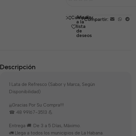
0
de
Añadir
Comparar
Compartir:
5
a la
lista
de
deseos
Descripción
1 Lata de Refresco (Sabor y Marca, Según
Disponibilidad)
¡¡¡Gracias Por Su Compra!!!
☎ 48 99167-3513 💪
Entrega 🚚: De 3 a 5 Días, Máximo.
🚛 Llega a todos los municipios de La Habana.