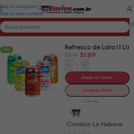
Skip to navigation
Skip to main content
Inicio
/
LA HABANA
/
Bebidas La Habana
Refresco de Lata (1 U)
-10%
$
1.89
$
2.10
-
+
Añadir Al Carrito
Comprar Ahora
tienda
Combos La Habana