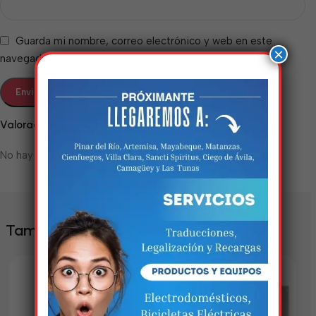
Guarda mi nombre, correo electrónico y web en este
×
navegador para la próxima vez que comente.
Valoraciones
No hay valoraciones aún.
Estamos trabalhando
nisso!
Em breve, esta página estará
También te puede interesar
disponível com novidades
incríveis. Agradecemos pela
paciência e compreensão.