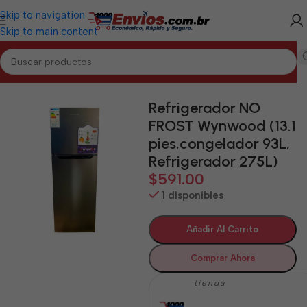
Skip to navigation
Skip to main content
Inicio
/
HOLGUÍN
/
Electrodomésticos Holguín
Refrigerador NO
FROST Wynwood (13.1
pies,congelador 93L,
Refrigerador 275L)
$
591.00
1 disponibles
Añadir Al Carrito
Comprar Ahora
tienda