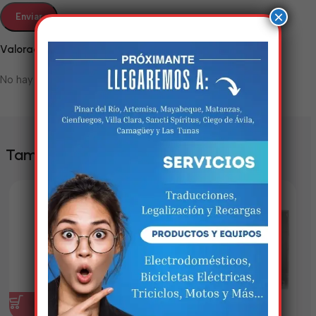
×
Valoraciones
No hay valoraciones aún.
Estamos trabalhando
nisso!
También te puede interesar
Em breve, esta página estará
disponível com novidades
incríveis. Agradecemos pela
paciência e compreensão.