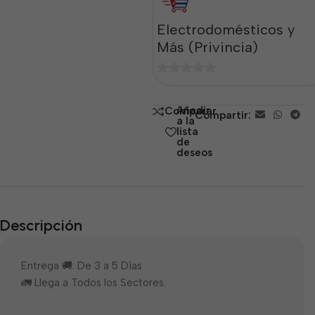
Electrodomésticos y
Más (Privincia)
0
de
Añadir
Comparar
Compartir:
5
a la
lista
de
deseos
Descripción
Entrega 🚚: De 3 a 5 Días
🚛 Llega a Todos los Sectores.