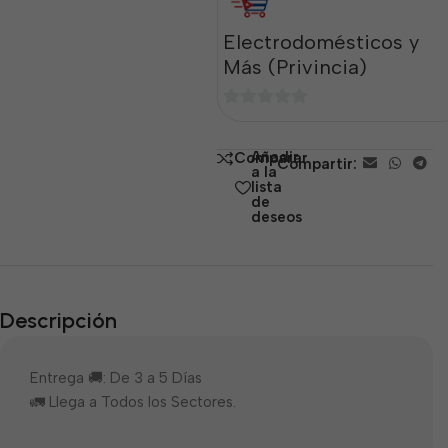
Electrodomésticos y
Más (Privincia)
0
de
Añadir
Comparar
Compartir:
5
a la
lista
de
deseos
Descripción
Entrega 🚚: De 3 a 5 Días
🚛 Llega a Todos los Sectores.