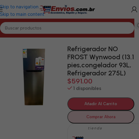
Skip to navigation
Skip to main content
Inicio
/
SANCTI SPÍRITUS
/
Electrodomésticos Sancti Spíritus
Refrigerador NO
FROST Wynwood (13.1
pies,congelador 93L,
Refrigerador 275L)
$
591.00
1 disponibles
Añadir Al Carrito
Comprar Ahora
tienda