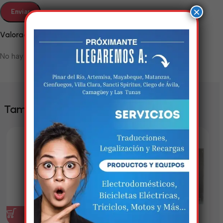
×
Valoraciones
No hay valoraciones aún.
Estamos trabalhando
nisso!
También te puede interesar
Em breve, esta página estará
disponível com novidades
incríveis. Agradecemos pela
paciência e compreensão.