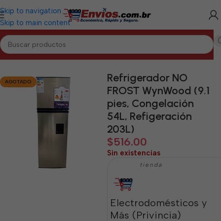
Skip to navigation
Skip to main content
Inicio
/
GUANTÁNAMO
/
Electrodomésticos Guantánamo
Refrigerador NO
AGOTADO
FROST WynWood (9.1
pies, Congelación
54L, Refigeración
203L)
$
516.00
Sin existencias
tienda
Electrodomésticos y
Más (Privincia)