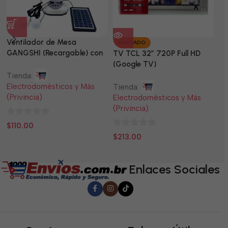
Ventilador de Mesa
TV
AGOTADO
GANGSHI (Recargable) con
LE
TV TCL 32” 720P Full HD
Panel Solar Incluido
(Google TV)
Tienda:
Ti
Electrodomésticos y Más
El
Tienda:
(Privincia)
(P
Electrodomésticos y Más
(Privincia)
0
0
$
110.00
$
0
de
d
$
213.00
de
5
5
5
Enlaces Sociales