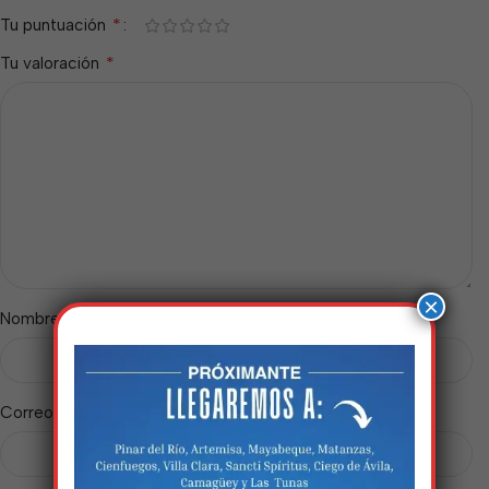
*
Tu puntuación
*
Tu valoración
×
*
Nombre
*
Correo electrónico
Estamos trabalhando