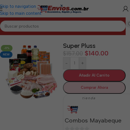
Skip to navigation
Skip to main content
Inicio
/
MAYABEQUE
/
Combos Mayabeque
Super Pluss
-11%
$
140.00
$
157.00
NEW
-
+
Añadir Al Carrito
Comprar Ahora
tienda
Combos Mayabeque