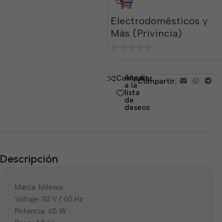
Electrodomésticos y
Más (Privincia)
0
de
Añadir
Comparar
Compartir:
5
a la
lista
de
deseos
Descripción
Marca: Milexus
Voltaje: 110 V / 60 Hz
Potencia: 65 W