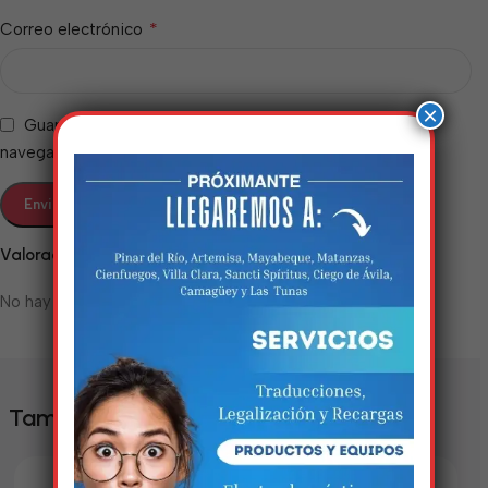
*
Correo electrónico
×
Guarda mi nombre, correo electrónico y web en este
navegador para la próxima vez que comente.
Valoraciones
Estamos trabalhando
No hay valoraciones aún.
nisso!
Em breve, esta página estará
disponível com novidades
También te puede interesar
incríveis. Agradecemos pela
paciência e compreensão.