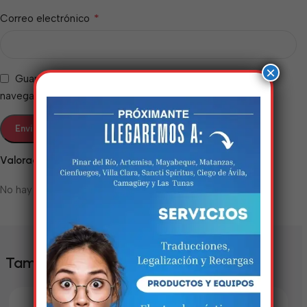
*
Correo electrónico
×
Guarda mi nombre, correo electrónico y web en este
navegador para la próxima vez que comente.
Valoraciones
Estamos trabalhando
No hay valoraciones aún.
nisso!
Em breve, esta página estará
disponível com novidades
También te puede interesar
incríveis. Agradecemos pela
paciência e compreensão.