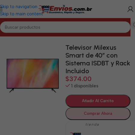
Skip to navigation
Skip to main content
Inicio
/
PINAR DEL RÍO
/
Electrodomésticos Pinar del Río
Televisor Milexus
Smart de 40″ con
Sistema ISDBT y Rack
Incluido
$
374.00
1 disponibles
Añadir Al Carrito
Comprar Ahora
tienda