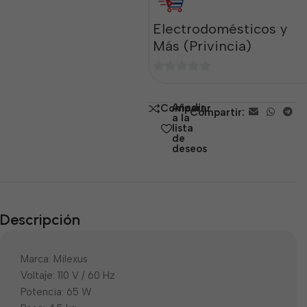
Electrodomésticos y
Más (Privincia)
0
de
Añadir
Comparar
Compartir:
5
a la
lista
de
deseos
Descripción
Marca: Milexus
Voltaje: 110 V / 60 Hz
Potencia: 65 W