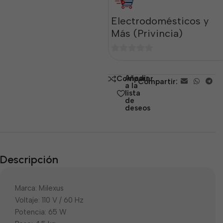
Electrodomésticos y
Más (Privincia)
0
de
Añadir
Comparar
Compartir:
5
a la
lista
de
deseos
Descripción
Marca: Milexus
Voltaje: 110 V / 60 Hz
Potencia: 65 W