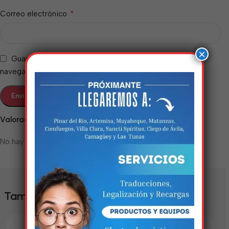
*
Correo electrónico
×
Guarda mi nombre, correo electrónico y web en este
navegador para la próxima vez que comente.
Valoraciones
Estamos trabalhando
No hay valoraciones aún.
nisso!
Em breve, esta página estará
disponível com novidades
También te puede interesar
incríveis. Agradecemos pela
paciência e compreensão.