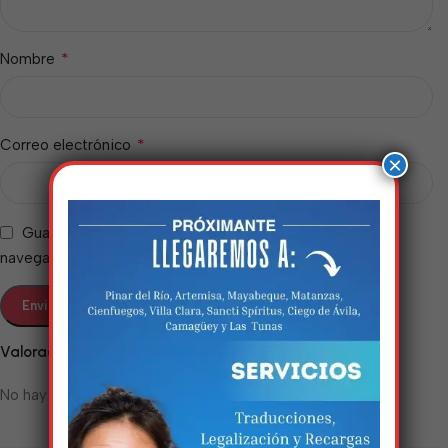
*
Nombre
*
Correo electrónico
×
Guarda mi nombre, correo electrónico y web en este
navegador para la próxima vez que comente.
Estamos trabalhando
nisso!
Valoraciones
No hay valoraciones aún.
Em breve, esta página estará
disponível com novidades