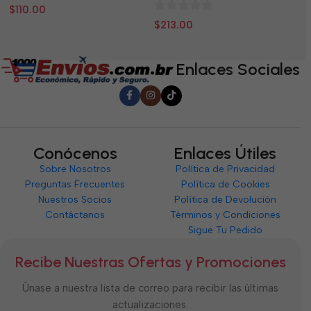
0
0
$
110.00
$
0
de
d
$
213.00
de
5
5
5
Enlaces Sociales
Conócenos
Enlaces Útiles
Sobre Nosotros
Política de Privacidad
Preguntas Frecuentes
Política de Cookies
Nuestros Socios
Política de Devolución
Contáctanos
Términos y Condiciones
Sigue Tu Pedido
Recibe Nuestras Ofertas y Promociones
Únase a nuestra lista de correo para recibir las últimas
actualizaciones.