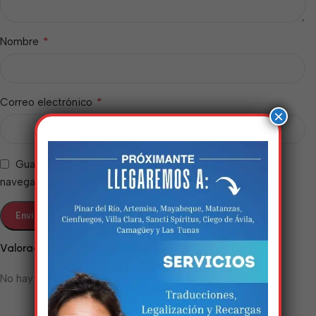
*
Nombre
*
Correo electrónico
×
Guarda mi nombre, correo electrónico y web en este
navegador para la próxima vez que comente.
Estamos trabalhando
nisso!
Valoraciones
No hay valoraciones aún.
Em breve, esta página estará
disponível com novidades