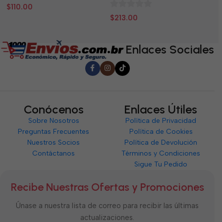
0
0
$
110.00
$
0
de
d
$
213.00
de
5
5
5
Enlaces Sociales
Conócenos
Enlaces Útiles
Sobre Nosotros
Política de Privacidad
Preguntas Frecuentes
Política de Cookies
Nuestros Socios
Política de Devolución
Contáctanos
Términos y Condiciones
Sigue Tu Pedido
Recibe Nuestras Ofertas y Promociones
Únase a nuestra lista de correo para recibir las últimas
actualizaciones.