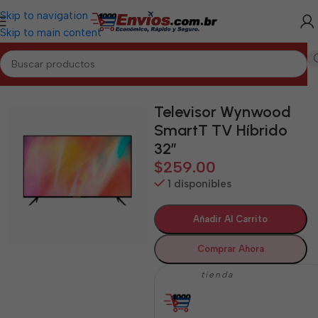
Skip to navigation
Skip to main content
Inicio
/
CIEGO DE ÁVILA
/
Electrodomésticos Ciego de Ávila
Televisor Wynwood
SmartT TV Híbrido
32″
$
259.00
1 disponibles
Añadir Al Carrito
Comprar Ahora
tienda