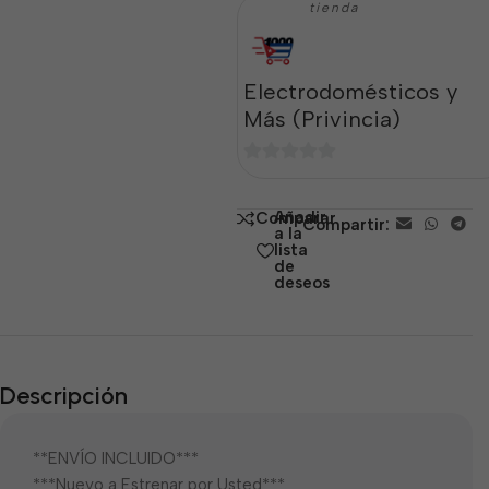
tienda
Electrodomésticos y
Más (Privincia)
0
de
Añadir
Comparar
Compartir:
5
a la
lista
de
deseos
Descripción
**ENVÍO INCLUIDO***
***Nuevo a Estrenar por Usted***