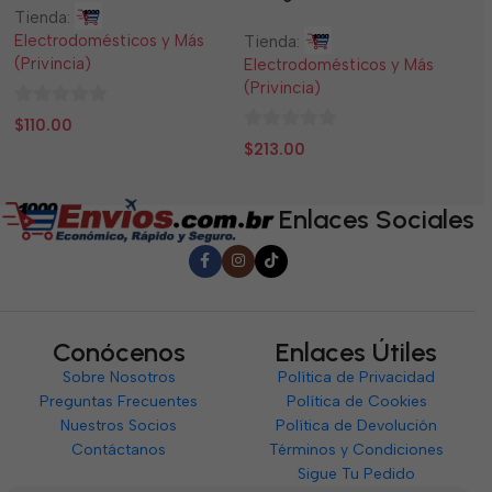
Tienda:
Ti
Electrodomésticos y Más
El
Tienda:
(Privincia)
(P
Electrodomésticos y Más
(Privincia)
0
0
$
110.00
$
0
de
d
$
213.00
de
5
5
5
Enlaces Sociales
Conócenos
Enlaces Útiles
Sobre Nosotros
Política de Privacidad
Preguntas Frecuentes
Política de Cookies
Nuestros Socios
Política de Devolución
Contáctanos
Términos y Condiciones
Sigue Tu Pedido