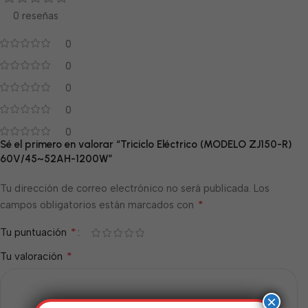
0 reseñas
0
0
0
0
0
Sé el primero en valorar “Triciclo Eléctrico (MODELO ZJ150-R)
60V/45~52AH-1200W”
Tu dirección de correo electrónico no será publicada.
Los
*
campos obligatorios están marcados con
*
Tu puntuación
*
Tu valoración
×