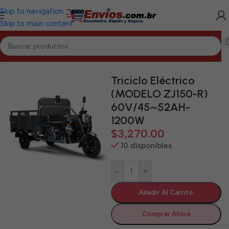
Skip to navigation
Skip to main content
Inicio
/
LAS TUNAS
/
Motos y Bicicletas Eléctricas Las Tunas
Triciclo Eléctrico
(MODELO ZJ150-R)
60V/45~52AH-
1200W
$
3,270.00
10 disponibles
-
+
Añadir Al Carrito
Comprar Ahora