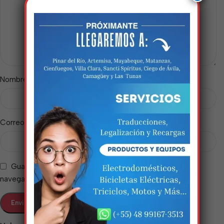
Estamos trabalhando
*
Nombre
nisso!
Em breve, esta página estará
*
Correo electrónico
disponível com novidades
incríveis. Agradecemos pela
paciência e compreensão.
Guarda mi nombre, correo electrónico y web en este
navegador para la próxima vez que comente.