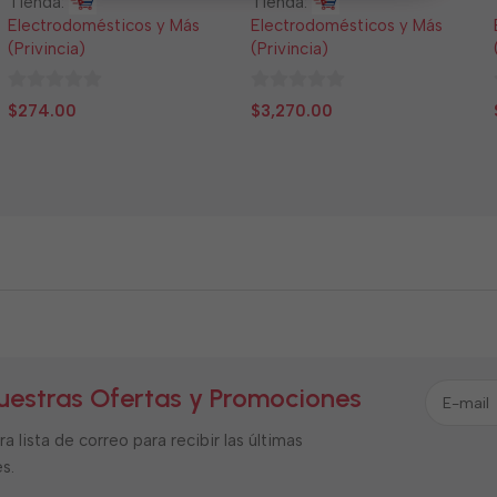
Tienda:
Tienda:
Electrodomésticos y Más
Electrodomésticos y Más
(Privincia)
(Privincia)
0
0
$
274.00
$
3,270.00
de
de
5
5
uestras Ofertas y Promociones
a lista de correo para recibir las últimas
s.