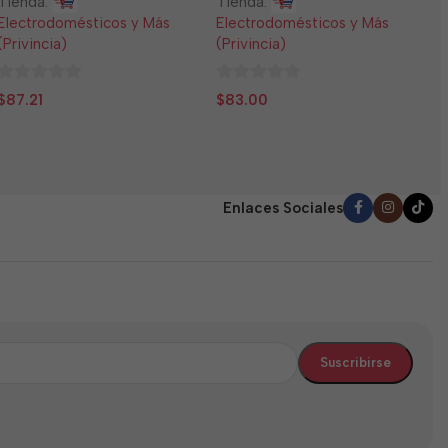
Tienda:
Tienda:
E
Electrodomésticos y Más
Electrodomésticos y Más
(
(Privincia)
(Privincia)
0
$
0
0
d
$
87.21
$
83.00
de
de
5
5
5
Enlaces Sociales