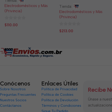
Tienda:
Electrodomésticos y Más
Tienda:
(Privincia)
Electrodomésticos y Más
(Privincia)
0
$
110.00
de
0
$
213.00
5
de
5
Conócenos
Enlaces Útiles
Recibe N
Sobre Nosotros
Política de Privacidad
Preguntas Frecuentes
Política de Cookies
Únase a nuestr
Nuestros Socios
Política de Devolución
actualizacione
Contáctanos
Términos y Condiciones
Sigue Tu Pedido