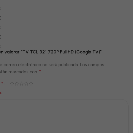
0
0
0
0
0
 en valorar “TV TCL 32” 720P Full HD (Google TV)”
e correo electrónico no será publicada.
Los campos
*
están marcados con
*
n
*