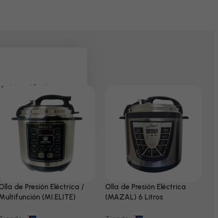
 pela paciência e
Olla de Presión Eléctrica /
Olla de Presión Eléctrica
N
Multifunción (MI.ELITE)
(MAZAL) 6 Litros
T