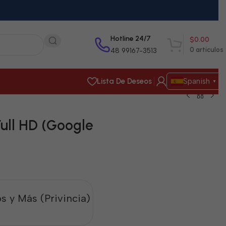
Hotline 24/7
$
0.00
0
artículos
48 99167-3513
Lista De Deseos
Spanish
▼
ull HD (Google
s y Más (Privincia)