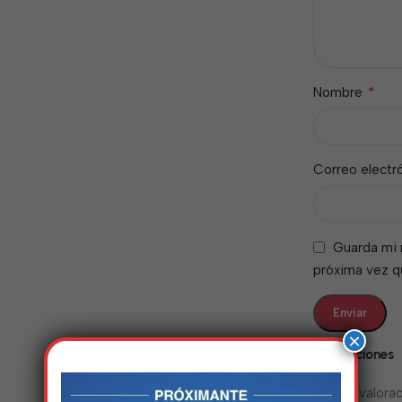
*
Nombre
Correo electr
Guarda mi 
próxima vez 
×
Valoraciones
No hay valorac