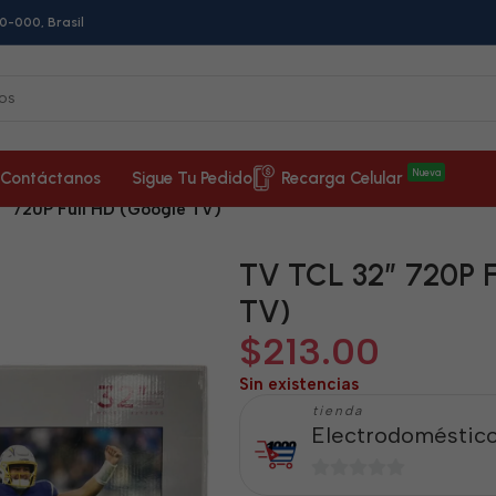
0-000, Brasil
Nueva
Contáctanos
Sigue Tu Pedido
Recarga Celular
” 720P Full HD (Google TV)
TV TCL 32” 720P F
TV)
$
213.00
Sin existencias
tienda
Electrodoméstico
0