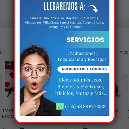
Estamos trabalhando nisso!
ágina estará disponível com novidades incríveis. Agradecemos
compreensão.
TV RCA 43” 1080P Full HD
Triciclo Eléctrico (MODELO
LED (Android Smart TV)
ZJ150-R) 60V/45~52AH-
1200W