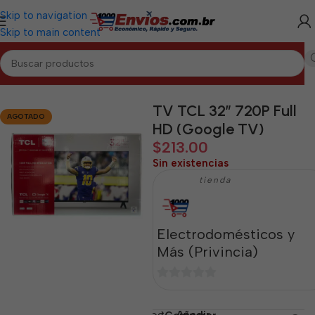
Skip to navigation
Skip to main content
Inicio
/
ARTEMISA
/
Electrodomésticos Artemisa
TV TCL 32” 720P Full
AGOTADO
HD (Google TV)
$
213.00
Sin existencias
tienda
Electrodomésticos y
Más (Privincia)
0
de