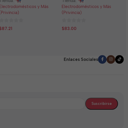
Tienda:
Tienda:
E
Electrodomésticos y Más
Electrodomésticos y Más
(
(Privincia)
(Privincia)
0
$
0
0
d
$
87.21
$
83.00
de
de
5
5
5
Enlaces Sociales