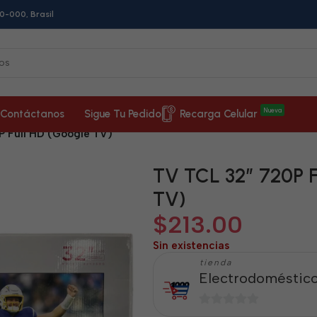
0-000, Brasil
Nueva
Contáctanos
Sigue Tu Pedido
Recarga Celular
P Full HD (Google TV)
TV TCL 32” 720P F
TV)
$
213.00
Sin existencias
tienda
Electrodoméstico
0