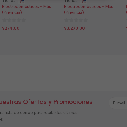
Tienda:
Tienda:
Electrodomésticos y Más
Electrodomésticos y Más
(Privincia)
(Privincia)
0
0
$
274.00
$
3,270.00
de
de
5
5
uestras Ofertas y Promociones
a lista de correo para recibir las últimas
s.