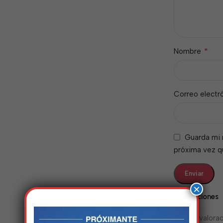
*
Nombre
Correo electr
Guarda mi 
próxima vez 
×
Valoraciones
No hay valorac