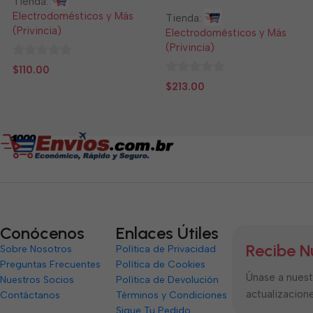
Tienda:
Electrodomésticos y Más
Tienda:
(Privincia)
Electrodomésticos y Más
(Privincia)
0
$
110.00
de
0
$
213.00
5
de
5
Conócenos
Enlaces Útiles
Recibe N
Sobre Nosotros
Política de Privacidad
Preguntas Frecuentes
Política de Cookies
Únase a nuestr
Nuestros Socios
Política de Devolución
actualizacione
Contáctanos
Términos y Condiciones
Sigue Tu Pedido