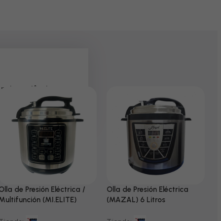
 pela paciência e
Olla de Presión Eléctrica /
Olla de Presión Eléctrica
N
Multifunción (MI.ELITE)
(MAZAL) 6 Litros
T