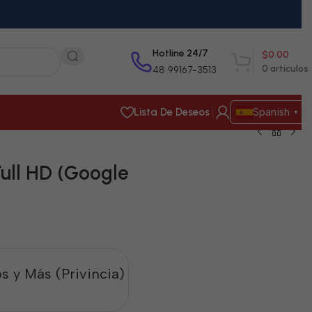
Hotline 24/7
$
0.00
0
artículos
48 99167-3513
Lista De Deseos
Spanish
▼
ull HD (Google
s y Más (Privincia)