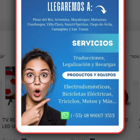
Estamos trabalhando nisso!
ágina estará disponível com novidades incríveis. Agradecemos
compreensão.
TV RCA 43” 1080P Full HD
Triciclo Eléctrico (MODELO
LED (Android Smart TV)
ZJ150-R) 60V/45~52AH-
1200W