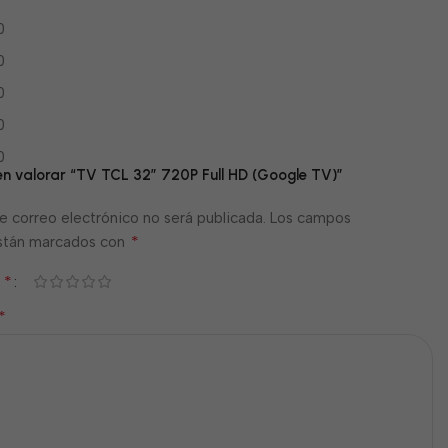
0
0
0
0
0
 en valorar “TV TCL 32” 720P Full HD (Google TV)”
e correo electrónico no será publicada.
Los campos
*
están marcados con
*
n
*