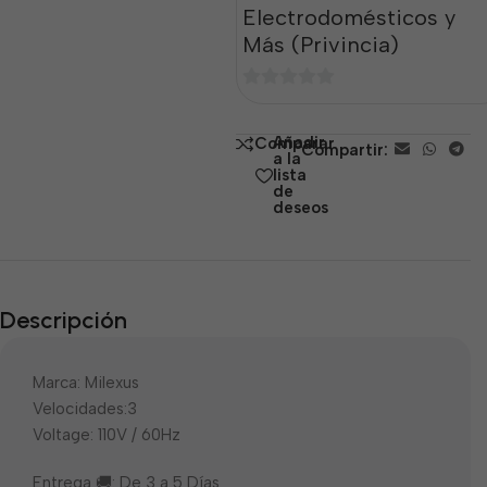
Electrodomésticos y
Más (Privincia)
0
de
Añadir
Comparar
Compartir:
5
a la
lista
de
deseos
Descripción
Marca: Milexus
Velocidades:3
Voltage: 110V / 60Hz
Entrega 🚚: De 3 a 5 Días