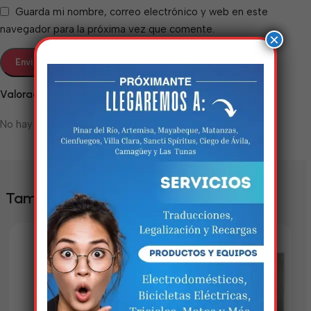
Guarda mi nombre, correo electrónico y web en este
navegador para la próxima vez que comente.
×
Valoraciones
No hay valoraciones aún.
Estamos trabalhando
nisso!
También te puede interesar
Em breve, esta página estará
disponível com novidades
incríveis. Agradecemos pela
paciência e compreensão.