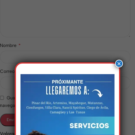
*
Nombre
×
*
Correo electrónico
Guarda mi nombre, correo electrónico y web en este
navegador para la próxima vez que comente.
Estamos trabalhando
nisso!
Valoraciones