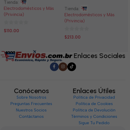
Tienda:
Ti
Electrodomésticos y Más
El
Tienda:
(Privincia)
(P
Electrodomésticos y Más
(Privincia)
0
0
$
110.00
$
0
de
d
$
213.00
de
5
5
5
Enlaces Sociales
Conócenos
Enlaces Útiles
Sobre Nosotros
Política de Privacidad
Preguntas Frecuentes
Política de Cookies
Nuestros Socios
Política de Devolución
Contáctanos
Términos y Condiciones
Sigue Tu Pedido