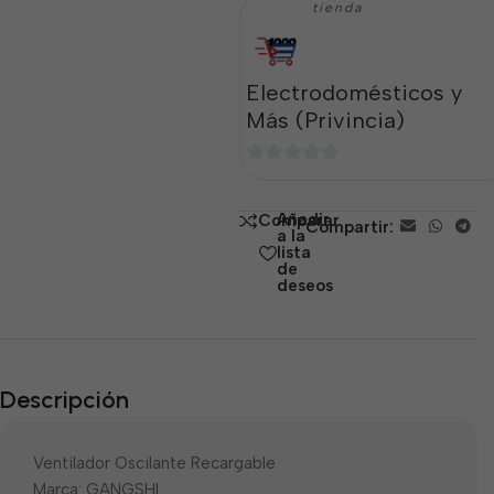
tienda
Electrodomésticos y
Más (Privincia)
0
de
Añadir
Comparar
Compartir:
5
a la
lista
de
deseos
Descripción
Ventilador Oscilante Recargable
Marca: GANGSHI