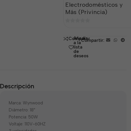
Electrodomésticos y
Más (Privincia)
0
de
Añadir
Comparar
Compartir:
5
a la
lista
de
deseos
Descripción
Marca: Wynwood
Diámetro: 18″
Potencia: 50W
Voltaje: 110V-60HZ