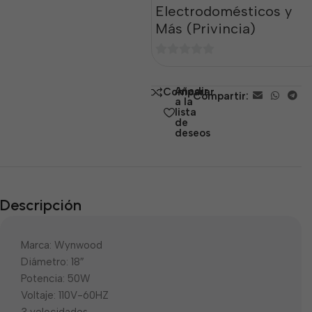
Electrodomésticos y
Más (Privincia)
0
de
Añadir
Comparar
Compartir:
5
a la
lista
de
deseos
Descripción
Marca: Wynwood
Diámetro: 18″
Potencia: 50W
Voltaje: 110V-60HZ