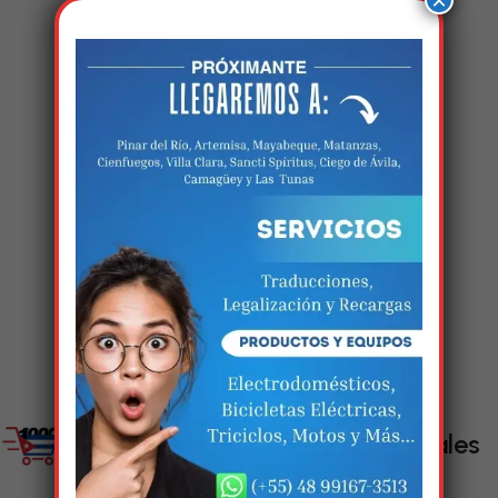
×
Estamos trabalhando
nisso!
Em breve, esta página estará
disponível com novidades
incríveis. Agradecemos pela
paciência e compreensão.
Enlaces Sociales