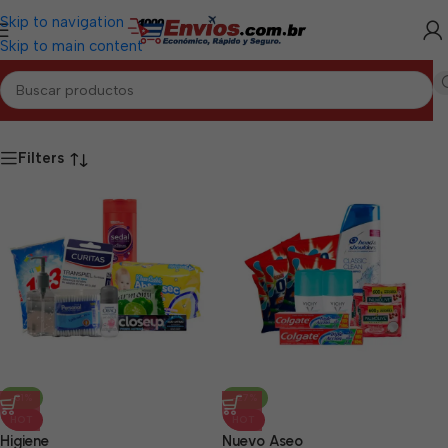
Skip to navigation
Skip to main content
Inicio
/
LAS TUNAS
/
Combos de Aseo Las Tunas
Filters
-31%
-27%
HOT
HOT
Higiene
Nuevo Aseo