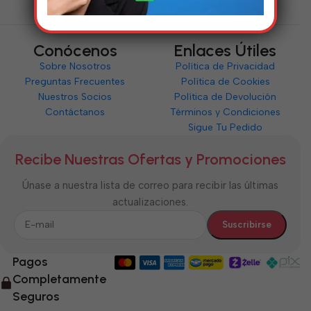
Conócenos
Enlaces Útiles
Sobre Nosotros
Política de Privacidad
Preguntas Frecuentes
Política de Cookies
Nuestros Socios
Política de Devolución
Contáctanos
Términos y Condiciones
Sigue Tu Pedido
Recibe Nuestras Ofertas y Promociones
Únase a nuestra lista de correo para recibir las últimas
actualizaciones.
Pagos
Completamente
Seguros