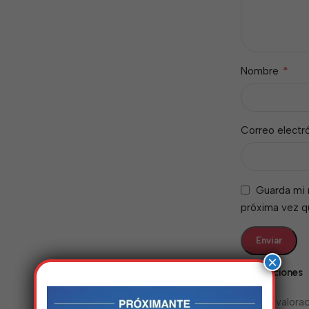
*
Nombre
Correo electr
Guarda mi 
próxima vez 
×
Valoraciones
No hay valorac