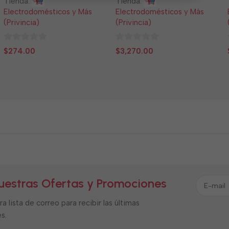
Tienda:
Tienda:
Electrodomésticos y Más
Electrodomésticos y Más
(Privincia)
(Privincia)
0
0
$
274.00
$
3,270.00
de
de
5
5
uestras Ofertas y Promociones
a lista de correo para recibir las últimas
s.