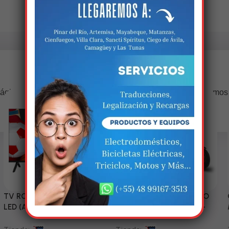
Estamos trabalhando nisso!
ágina estará disponível com novidades incríveis. Agradecemos
compreensão.
TV RCA 43” 1080P Full HD
Triciclo Eléctrico (MODELO
LED (Android Smart TV)
ZJ150-R) 60V/45~52AH-
1200W