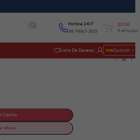
Hotline 24/7
$
0.00
0
artículos
48 99167-3513
Lista De Deseos
Spanish
▼
l Carrito
r Ahora