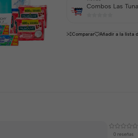
Combos Las Tun
0
de
Comparar
Añadir a la lista
5
0 reseñas