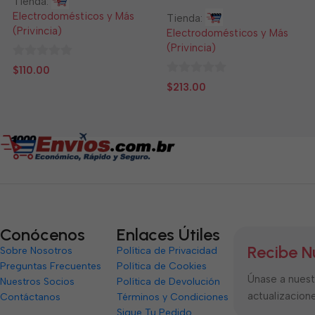
Tienda:
Electrodomésticos y Más
Tienda:
(Privincia)
Electrodomésticos y Más
(Privincia)
0
$
110.00
de
0
$
213.00
5
de
5
Conócenos
Enlaces Útiles
Recibe N
Sobre Nosotros
Política de Privacidad
Preguntas Frecuentes
Política de Cookies
Únase a nuestr
Nuestros Socios
Política de Devolución
actualizacione
Contáctanos
Términos y Condiciones
Sigue Tu Pedido