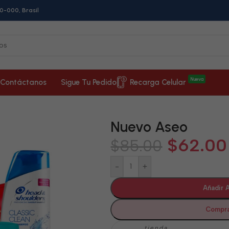
0-000, Brasil
Nueva
Contáctanos
Sigue Tu Pedido
Recarga Celular
Nuevo Aseo
$
62.00
$
85.00
-
+
Añadir A
Compra
tienda