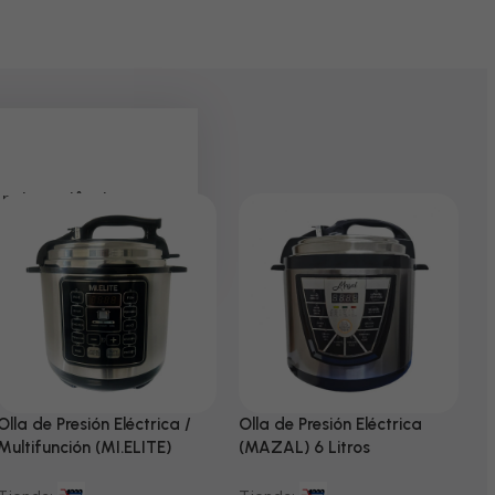
 pela paciência e
Olla de Presión Eléctrica /
Olla de Presión Eléctrica
N
Multifunción (MI.ELITE)
(MAZAL) 6 Litros
T