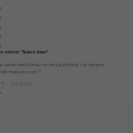
0
0
0
0
0
 en valorar “Nuevo Aseo”
e correo electrónico no será publicada.
Los campos
*
están marcados con
*
n
*