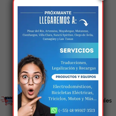
Estamos trabalhando
nisso!
Em breve, esta página estará
disponível com novidades
incríveis. Agradecemos pela
paciência e compreensão.
Enlaces Sociales