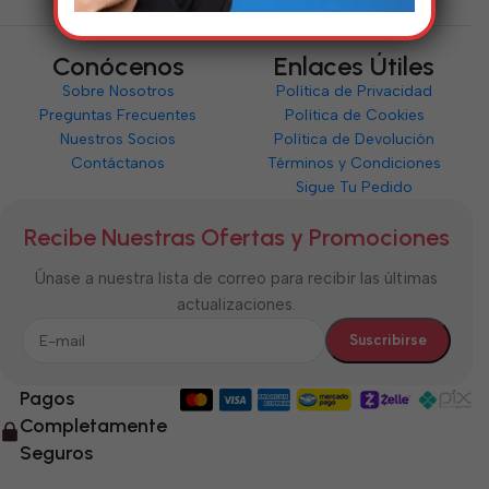
Conócenos
Enlaces Útiles
Sobre Nosotros
Política de Privacidad
Preguntas Frecuentes
Política de Cookies
Nuestros Socios
Política de Devolución
Contáctanos
Términos y Condiciones
Sigue Tu Pedido
Recibe Nuestras Ofertas y Promociones
Únase a nuestra lista de correo para recibir las últimas
actualizaciones.
Pagos
Completamente
Seguros