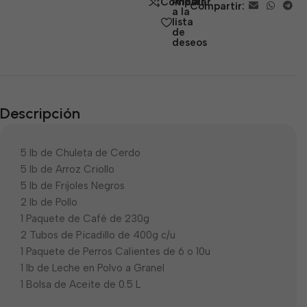
Añadir
Comparar
Compartir:
5
a la
lista
de
deseos
Descripción
5 lb de Chuleta de Cerdo
5 lb de Arroz Criollo
5 lb de Frijoles Negros
2 lb de Pollo
1 Paquete de Café de 230g
2 Tubos de Picadillo de 400g c/u
1 Paquete de Perros Calientes de 6 o 10u
1 lb de Leche en Polvo a Granel
1 Bolsa de Aceite de 0.5 L