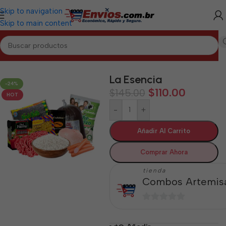
Skip to navigation
Skip to main content
Inicio
/
ARTEMISA
/
Combos Artemisa
La Esencia
-24%
$
110.00
$
145.00
HOT
-
+
Añadir Al Carrito
Comprar Ahora
tienda
Combos Artemis
0
de