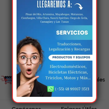
5
5
Estamos trabalhando
nisso!
Em breve, esta página estará
disponível com novidades
incríveis. Agradecemos pela
paciência e compreensão.
Enlaces Sociales
Conócenos
Enlaces Útiles