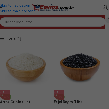
Skip to navigation
Skip to main content
Inicio
/
PINAR DEL RÍO
/
Granos Pinar del Río
Filters
-23%
-18%
Arroz Criollo (1 lb)
Frijol Negro (1 lb)