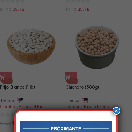
0
0
$
3.78
$
3.78
$
4.40
$
4.30
de
de
5
5
-16%
-10%
Frijol Blanco (1 lb)
Chícharo (500g)
Tienda:
Tienda:
Combos Pinar del Río
Combos Pinar del Río
×
0
0
$
3.78
$
4.48
$
4.50
$
5.00
de
de