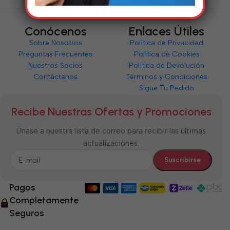
Conócenos
Enlaces Útiles
Sobre Nosotros
Política de Privacidad
Preguntas Frecuentes
Política de Cookies
Nuestros Socios
Política de Devolución
Contáctanos
Términos y Condiciones
Sigue Tu Pedido
Recibe Nuestras Ofertas y Promociones
Únase a nuestra lista de correo para recibir las últimas
actualizaciones.
Pagos
Completamente
Seguros