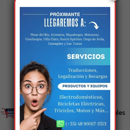
Estamos trabalhando
nisso!
Em breve, esta página estará
disponível com novidades
incríveis. Agradecemos pela
paciência e compreensão.
Enlaces Sociales