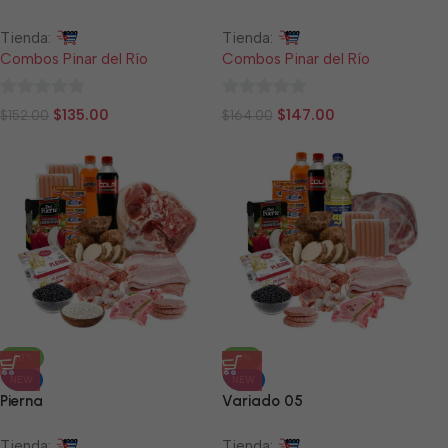
Tienda:
Tienda:
Combos Pinar del Río
Combos Pinar del Río
0
0
$
135.00
$
147.00
$
152.00
$
164.00
de
de
5
5
-10%
-11%
NEW
NEW
Pierna
Variado 05
Tienda:
Tienda: