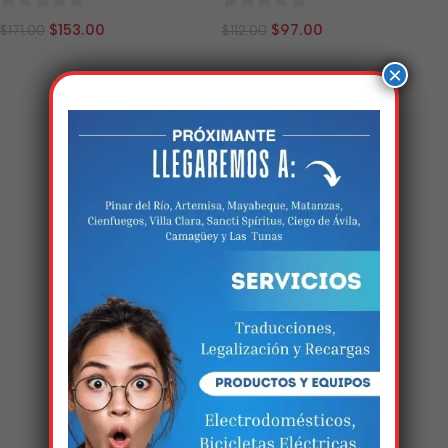
0
0
$
153.00
$
97.00
$
171.00
$
112.00
de
de
×
5
5
Cargar más productos
Estamos trabalhando
nisso!
Em breve, esta página estará
disponível com novidades
incríveis. Agradecemos pela
paciência e compreensão.