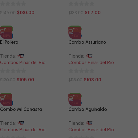
0
0
$
130.00
$
117.00
$
146.00
$
133.00
de
de
5
5
-13%
-13%
NEW
NEW
El Pollero
Combo Asturiano
Tienda:
Tienda:
Combos Pinar del Río
Combos Pinar del Río
0
0
$
105.00
$
103.00
$
120.00
$
118.00
de
de
5
5
-11%
-13%
NEW
NEW
Combo Mi Canasta
Combo Aguinaldo
Tienda:
Tienda:
Combos Pinar del Río
Combos Pinar del Río