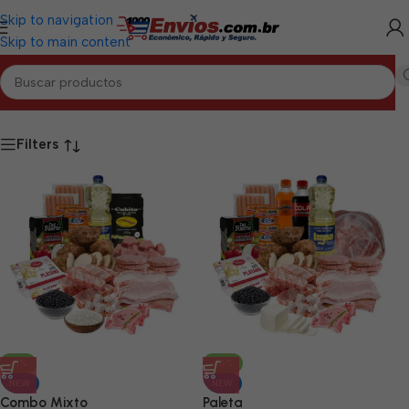
Skip to navigation
Skip to main content
o
/
PINAR DEL RÍO
/
Combos de Alimentos y Mixtos Pinar del Río
Filters
-11%
-10%
NEW
NEW
Combo Mixto
Paleta