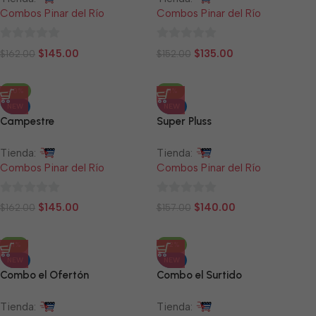
Combos Pinar del Río
Combos Pinar del Río
0
0
$
145.00
$
135.00
$
162.00
$
152.00
de
de
5
5
-10%
-11%
NEW
NEW
Campestre
Super Pluss
Tienda:
Tienda:
Combos Pinar del Río
Combos Pinar del Río
0
0
$
145.00
$
140.00
$
162.00
$
157.00
de
de
5
5
-11%
-12%
NEW
NEW
Combo el Ofertón
Combo el Surtido
Tienda:
Tienda: