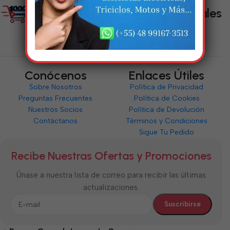
Enlaces Sociales
Conócenos
Enlaces Útiles
Sobre Nosotros
Política de Privacidad
Preguntas Frecuentes
Política de Cookies
Nuestros Socios
Política de Devolución
Contáctanos
Términos y Condiciones
Sigue Tu Pedido
Recibe Nuestras Ofertas y Promociones
Únase a nuestra lista de correo para recibir las últimas
actualizaciones.