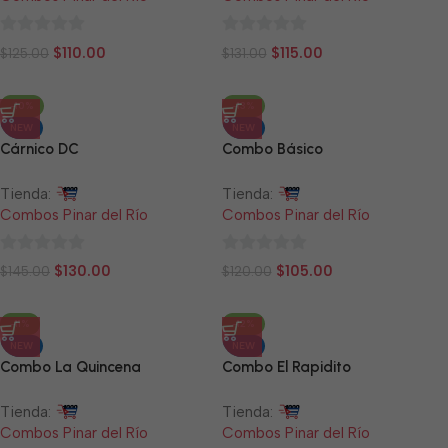
0
0
$
110.00
$
115.00
$
125.00
$
131.00
de
de
5
5
-10%
-13%
NEW
NEW
Cárnico DC
Combo Básico
Tienda:
Tienda:
Combos Pinar del Río
Combos Pinar del Río
0
0
$
130.00
$
105.00
$
145.00
$
120.00
de
de
5
5
-11%
-12%
NEW
NEW
Combo La Quincena
Combo El Rapidito
Tienda:
Tienda:
Combos Pinar del Río
Combos Pinar del Río