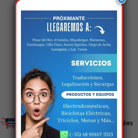
Estamos trabalhando
nisso!
Em breve, esta página estará
disponível com novidades
incríveis. Agradecemos pela
paciência e compreensão.
Enlaces Sociales