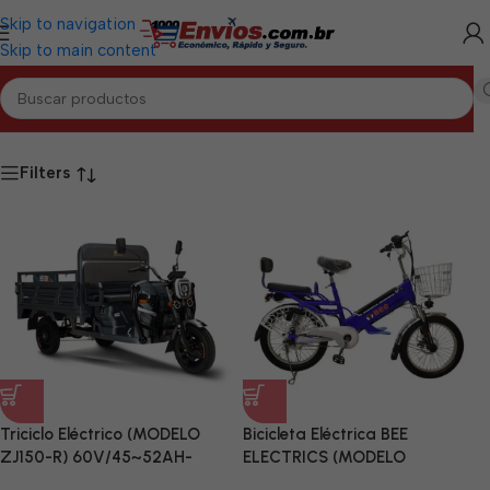
Skip to navigation
Skip to main content
ANCTI SPÍRITUS
/
Motos y Bicicletas Eléctricas Sancti Spíritus
Filters
Triciclo Eléctrico (MODELO
Bicicleta Eléctrica BEE
ZJ150-R) 60V/45~52AH-
ELECTRICS (MODELO
1200W
20DT073) 36V/12AH-350W