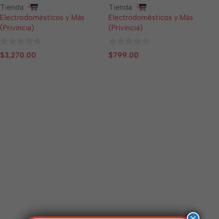
LITHIUM
Tienda:
Tienda:
Electrodomésticos y Más
Electrodomésticos y Más
(Privincia)
(Privincia)
0
0
$
3,270.00
$
799.00
de
de
5
5
×