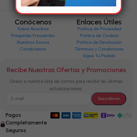
Conócenos
Enlaces Útiles
Sobre Nosotros
Política de Privacidad
Preguntas Frecuentes
Política de Cookies
Nuestros Socios
Política de Devolución
Contáctanos
Términos y Condiciones
Sigue Tu Pedido
Recibe Nuestras Ofertas y Promociones
Únase a nuestra lista de correo para recibir las últimas
actualizaciones.
Pagos
Completamente
Seguros