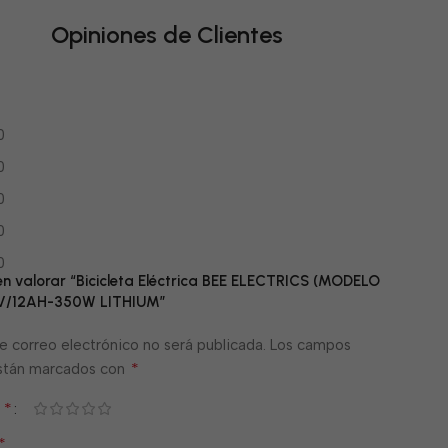
Opiniones de Clientes
0
0
0
0
0
 en valorar “Bicicleta Eléctrica BEE ELECTRICS (MODELO
V/12AH-350W LITHIUM”
e correo electrónico no será publicada.
Los campos
*
están marcados con
*
n
*