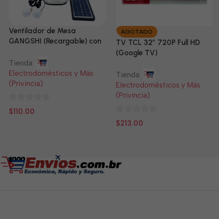
Ventilador de Mesa
AGOTADO
GANGSHI (Recargable) con
TV TCL 32” 720P Full HD
Panel Solar Incluido
(Google TV)
Tienda:
Electrodomésticos y Más
Tienda:
(Privincia)
Electrodomésticos y Más
(Privincia)
0
$
110.00
de
0
$
213.00
5
de
5