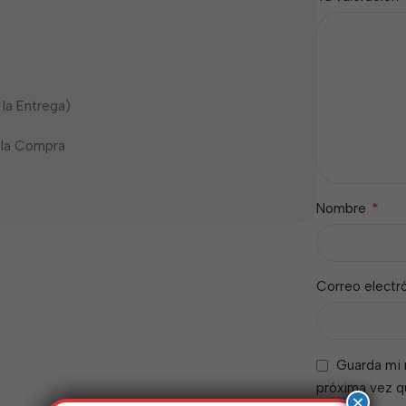
 la Entrega)
a la Compra
*
Nombre
Correo electr
Guarda mi 
próxima vez 
×