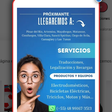
Valoraciones
No hay valorac
Estamos trabalhando nisso!
ágina estará disponível com novidades incríveis. Agradecemos
compreensão.