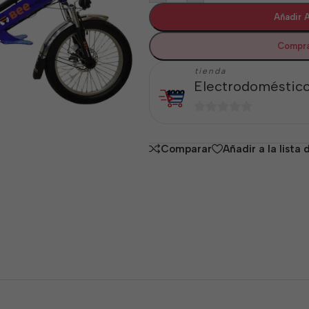
Añadir A
Compra
tienda
Electrodoméstico
0
de
Comparar
Añadir a la lista
5