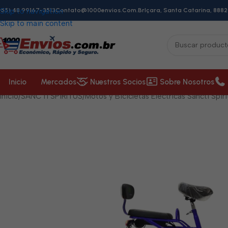
+55) 48 99167-3513
Skip to navigation
Contato@1000envios.com.br
Içara, Santa Catarina, 8882
Skip to main content
Inicio
Mercados
Nuestros Socios
Sobre Nosotros
Inicio
/
SANCTI SPÍRITUS
/
Motos y Bicicletas Eléctricas Sancti Spíri