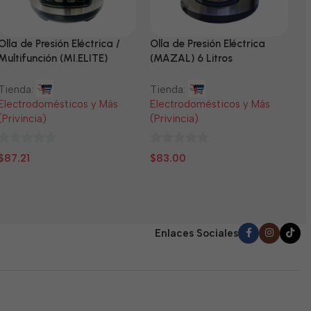
Olla de Presión Eléctrica /
Olla de Presión Eléctrica
N
Multifunción (MI.ELITE)
(MAZAL) 6 Litros
T
Tienda:
Tienda:
E
Electrodomésticos y Más
Electrodomésticos y Más
(
(Privincia)
(Privincia)
0
$
0
0
d
$
87.21
$
83.00
de
de
5
5
5
Enlaces Sociales