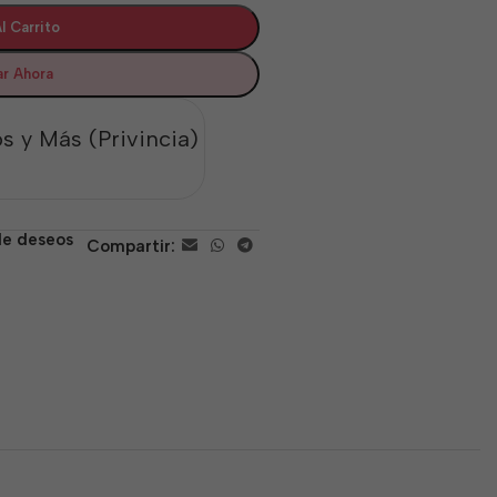
l Carrito
r Ahora
s y Más (Privincia)
 de deseos
Compartir: