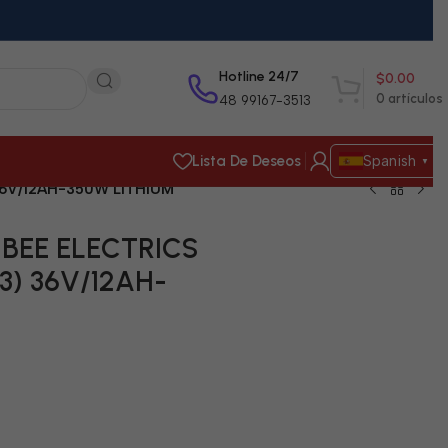
Hotline 24/7
$
0.00
0
artículos
48 99167-3513
Lista De Deseos
Spanish
▼
36V/12AH-350W LITHIUM
ca BEE ELECTRICS
) 36V/12AH-