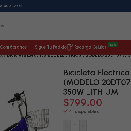
0-000, Brasil
Nueva
Contáctanos
Sigue Tu Pedido
Recarga Celular
tus
/
Bicicleta Eléctrica BEE ELECTRICS (MODELO 20DT073) 
Bicicleta Eléctri
(MODELO 20DT073
350W LITHIUM
$
799.00
41 disponibles
-
+