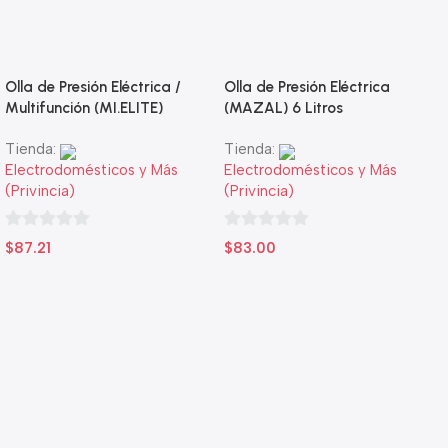
Olla de Presión Eléctrica /
Olla de Presión Eléctrica
Multifunción (MI.ELITE)
(MAZAL) 6 Litros
Tienda:
Tienda:
Electrodomésticos y Más
Electrodomésticos y Más
(Privincia)
(Privincia)
0
0
$
87.21
$
83.00
de
de
5
5