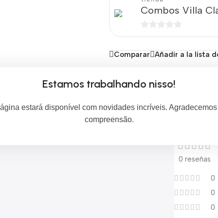
Combos Villa Cl
0
de
Comparar
Añadir a la lista 
5
Estamos trabalhando nisso!
ágina estará disponível com novidades incríveis. Agradecemos
compreensão.
0 reseñas
0
0
0