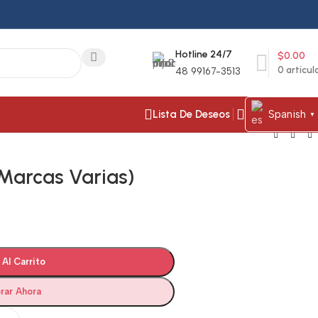
Hotline 24/7
$
0.00
0
artícul
48 99167-3513
Lista De Deseos
Spanish
▼
Marcas Varias)
 Al Carrito
rar Ahora