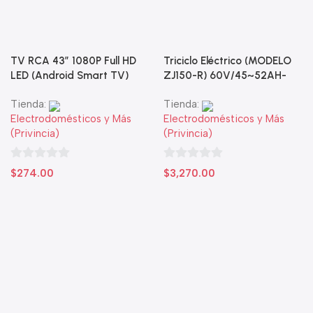
TV RCA 43” 1080P Full HD
Triciclo Eléctrico (MODELO
LED (Android Smart TV)
ZJ150-R) 60V/45~52AH-
1200W
Tienda:
Tienda:
Electrodomésticos y Más
Electrodomésticos y Más
(Privincia)
(Privincia)
0
0
$
274.00
$
3,270.00
de
de
5
5