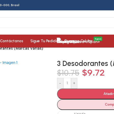
0-000, Brasil
Nueva
Contáctanos
Sigue Tu Pedido
Recarga Celular
rantes (Marcas Varias)
3 Desodorantes (
$
9.72
$
10.75
-
+
Añadir
Comp
tienda