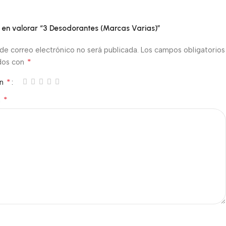
o en valorar “3 Desodorantes (Marcas Varias)”
de correo electrónico no será publicada.
Los campos obligatorios
*
dos con
*
ón
*
n