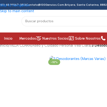
+55) 48 99167-3513
Skip to navigation
Contato@1000envios.com.br
Içara, Santa Catarina, 8882
Skip to main content
Inicio
Mercados
Nuestros Socios
Sobre Nosotros
Inicio
/
VILLA CLARA
/
Aseo y Cuidado Personal Villa Clara
/
3 Desodo
-10%