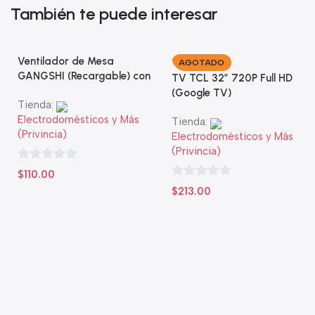
También te puede interesar
Ventilador de Mesa
AGOTADO
GANGSHI (Recargable) con
TV TCL 32” 720P Full HD
Panel Solar Incluido
(Google TV)
Tienda:
Electrodomésticos y Más
Tienda:
(Privincia)
Electrodomésticos y Más
(Privincia)
0
$
110.00
de
0
$
213.00
5
de
5