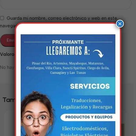
Guarda mi nombre, correo electrónico y web en este
×
navegador para la próxima vez que comente.
Valoraciones
No hay valoraciones aún.
Estamos trabalhando
nisso!
Em breve, esta página estará
También te puede interesar
disponível com novidades
incríveis. Agradecemos pela
paciência e compreensão.