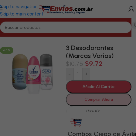
Skip to navigation
Skip to main content
Inicio
/
CIEGO DE ÁVILA
/
Aseo y Cuidado Personal Ciego de Ávila
3 Desodorantes
-10%
(Marcas Varias)
$
9.72
$
10.75
-
+
Añadir Al Carrito
Comprar Ahora
tienda
Combos Ciego de Ávil