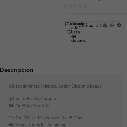
0
de
Añadir
Comparar
Compartir:
5
a la
lista
de
deseos
Descripción
3 Desodorantes (Marcas, Según Disponibilidad)
¡¡¡Gracias Por Su Compra!!!
☎ 48 99167-3513 💪
De 7 a 10 Días, Máximo de 10 a 15 Días.
🚛 Llega a todos los municipios.