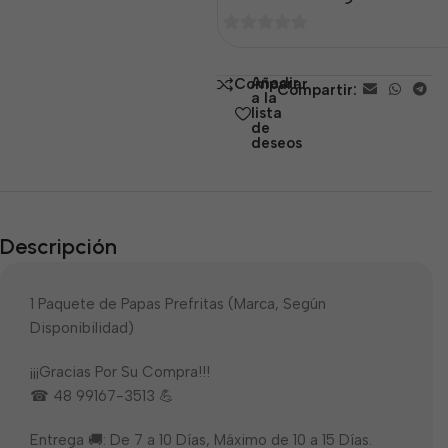
0
de
Añadir
Comparar
Compartir:
5
a la
lista
de
deseos
Descripción
1 Paquete de Papas Prefritas (Marca, Según
Disponibilidad)
¡¡¡Gracias Por Su Compra!!!
☎ 48 99167-3513 💪
Entrega 🚚: De 7 a 10 Días, Máximo de 10 a 15 Días.