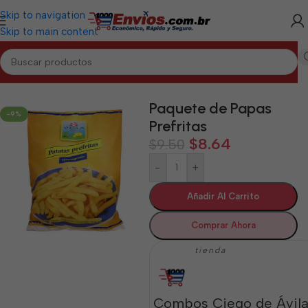
Skip to navigation
Skip to main content
Inicio
/
CIEGO DE ÁVILA
/
Alimentos Varios Ciego de Ávila
Paquete de Papas
-9%
Prefritas
$
8.64
$
9.50
-
+
Añadir Al Carrito
Comprar Ahora
tienda
Combos Ciego de Ávil