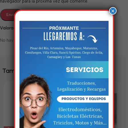
navegador para la próxima vez que comente.
×
Valoraciones
No hay valoraciones aún.
Estamos trabalhando
nisso!
También te puede interesar
Em breve, esta página estará
disponível com novidades
incríveis. Agradecemos pela
paciência e compreensão.