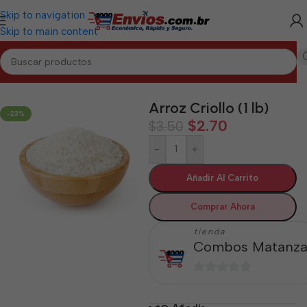
Skip to navigation
Skip to main content
Inicio
/
MATANZAS
/
Granos Matanzas
Arroz Criollo (1 lb)
-23%
$
2.70
$
3.50
-
+
Añadir Al Carrito
Comprar Ahora
tienda
Combos Matanza
0
de