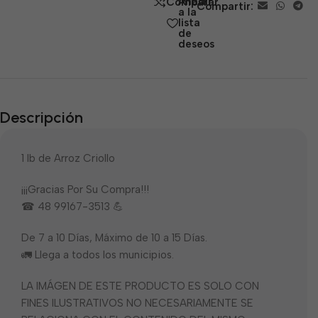
Añadir
Comparar
Compartir:
5
a la
lista
de
deseos
Descripción
1 lb de Arroz Criollo
¡¡¡Gracias Por Su Compra!!!
☎ 48 99167-3513 💪
De 7 a 10 Días, Máximo de 10 a 15 Días.
🚛 Llega a todos los municipios.
LA IMÁGEN DE ESTE PRODUCTO ES SOLO CON
FINES ILUSTRATIVOS NO NECESARIAMENTE SE