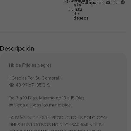
Añadir
Comparar
Compartir:
5
a la
lista
de
deseos
Descripción
1 lb de Frijoles Negros
¡¡¡Gracias Por Su Compra!!!
☎ 48 99167-3513 💪
De 7 a 10 Días, Máximo de 10 a 15 Días.
🚛 Llega a todos los municipios.
LA IMÁGEN DE ESTE PRODUCTO ES SOLO CON
FINES ILUSTRATIVOS NO NECESARIAMENTE SE