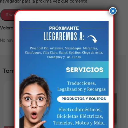
navegador para la próxima vez que comente.
×
Valoraciones
No hay valoraciones aún.
Estamos trabalhando
nisso!
También te puede interesar
Em breve, esta página estará
disponível com novidades
incríveis. Agradecemos pela
paciência e compreensão.