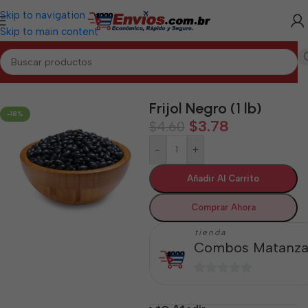
Skip to navigation
Skip to main content
Inicio
/
MATANZAS
/
Granos Matanzas
Frijol Negro (1 lb)
-18%
$
3.78
$
4.60
-
+
Añadir Al Carrito
Comprar Ahora
tienda
Combos Matanza
0
de