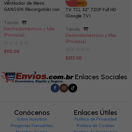
Ventilador de Mesa
TV
AGOTADO
GANGSHI (Recargable) con
LE
TV TCL 32” 720P Full HD
Panel Solar Incluido
(Google TV)
Tienda:
Ti
Electrodomésticos y Más
El
Tienda:
(Privincia)
(P
Electrodomésticos y Más
(Privincia)
0
0
$
110.00
$
0
de
d
$
213.00
de
5
5
5
Enlaces Sociales
Conócenos
Enlaces Útiles
Sobre Nosotros
Política de Privacidad
Preguntas Frecuentes
Política de Cookies