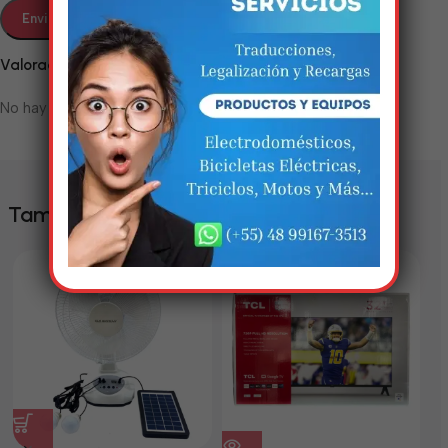
Em breve, esta página estará
disponível com novidades
Valoraciones
incríveis. Agradecemos pela
No hay valoraciones aún.
paciência e compreensão.
También te puede interesar