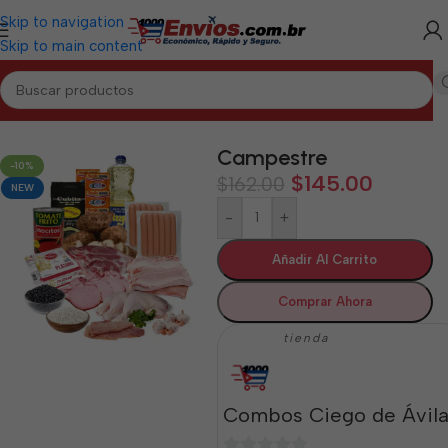
Skip to navigation
Skip to main content
CIEGO DE ÁVILA
/
Combos de Alimentos y Mixtos Ciego de Ávila
Campestre
-10%
$
145.00
$
162.00
NEW
-
+
Añadir Al Carrito
Comprar Ahora
tienda
Combos Ciego de Ávil