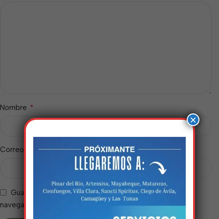
*
Nombre
×
*
Correo electrónico
Guarda mi nombre, correo electrónico y web en este
Estamos trabalhando
navegador para la próxima vez que comente.
nisso!