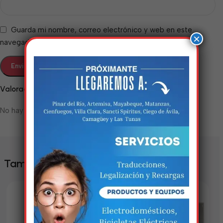
Guarda mi nombre, correo electrónico y web en este
×
navegador para la próxima vez que comente.
Valoraciones
No hay valoraciones aún.
Estamos trabalhando
nisso!
Em breve, esta página estará
También te puede interesar
disponível com novidades
incríveis. Agradecemos pela
paciência e compreensão.