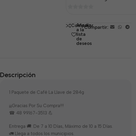
0
de
Añadir
Comparar
Compartir:
5
a la
lista
de
deseos
Descripción
1 Paquete de Café La Llave de 284g
¡¡¡Gracias Por Su Compra!!!
☎ 48 99167-3513 💪
Entrega 🚚: De 7 a 10 Días, Máximo de 10 a 15 Días.
🚛 Llega a todos los municipios.