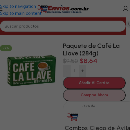
Skip to navigation
Skip to main content
Inicio
/
CIEGO DE ÁVILA
/
Alimentos Varios Ciego de Ávila
Paquete de Café La
-9%
Llave (284g)
$
8.64
$
9.50
-
+
Añadir Al Carrito
Comprar Ahora
tienda
Combos Ciego de Ávil