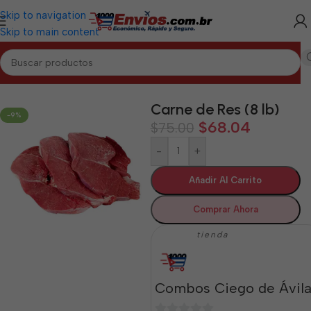
Skip to navigation
Skip to main content
Inicio
/
CIEGO DE ÁVILA
/
Cárnicos Ciego de Ávila
Carne de Res (8 lb)
-9%
$
68.04
$
75.00
-
+
Añadir Al Carrito
Comprar Ahora
tienda
Combos Ciego de Ávil