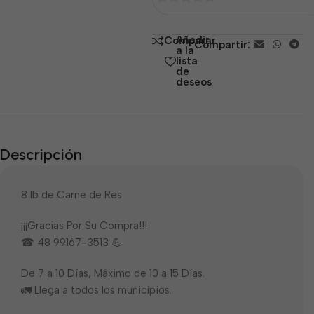
0
de
Añadir
Comparar
Compartir:
5
a la
lista
de
deseos
Descripción
8 lb de Carne de Res
¡¡¡Gracias Por Su Compra!!!
☎ 48 99167-3513 💪
De 7 a 10 Días, Máximo de 10 a 15 Días.
🚛 Llega a todos los municipios.