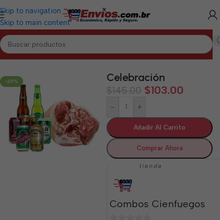
Skip to navigation
Skip to main content
Inicio
/
CIENFUEGOS
/
Combos Cienfuegos
Celebración
-29%
$
103.00
$
145.00
-
+
Añadir Al Carrito
Comprar Ahora
tienda
Combos Cienfuegos