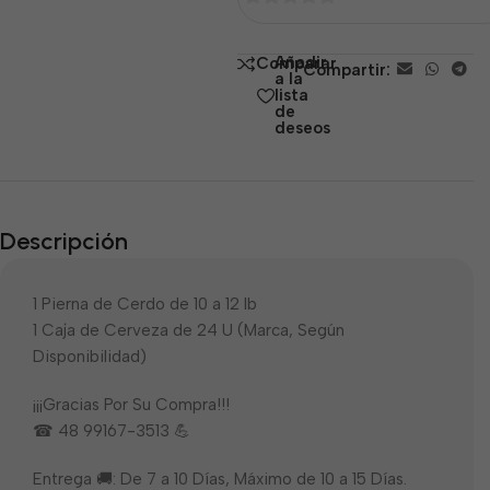
0
de
Añadir
Comparar
Compartir:
5
a la
lista
de
deseos
Descripción
1 Pierna de Cerdo de 10 a 12 lb
1 Caja de Cerveza de 24 U (Marca, Según
Disponibilidad)
¡¡¡Gracias Por Su Compra!!!
☎ 48 99167-3513 💪
Entrega 🚚: De 7 a 10 Días, Máximo de 10 a 15 Días.