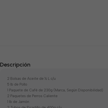
Descripción
2 Bolsas de Aceite de ½ L c/u
5 lb de Pollo
1 Paquete de Café de 230g (Marca, Según Disponibilidad)
2 Paquetes de Perros Caliente
1 lb de Jamón
2 Tubos de Picadillo de 400g c/u