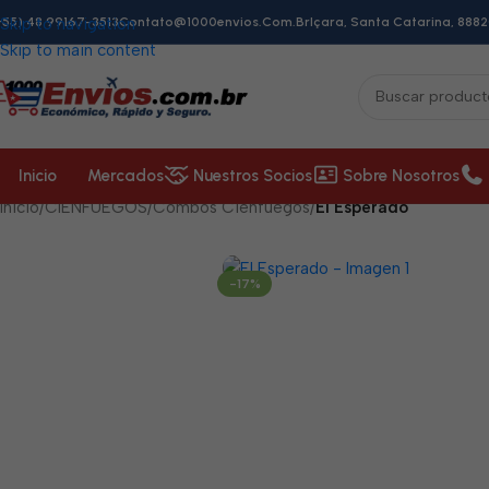
+55) 48 99167-3513
Skip to navigation
Contato@1000envios.com.br
Içara, Santa Catarina, 8882
Skip to main content
Inicio
Mercados
Nuestros Socios
Sobre Nosotros
Inicio
/
CIENFUEGOS
/
Combos Cienfuegos
/
El Esperado
-17%