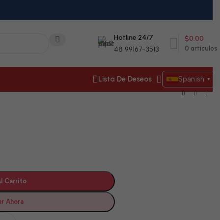
Hotline 24/7
$
0.00
0
artículos
48 99167-3513
Lista De Deseos
Spanish
▼
l Carrito
r Ahora