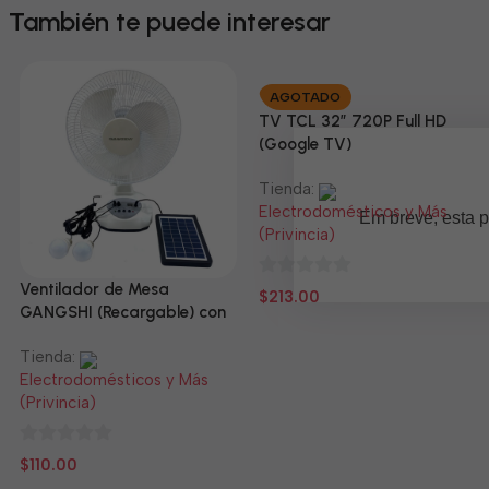
También te puede interesar
AGOTADO
TV TCL 32” 720P Full HD
(Google TV)
Tienda:
Electrodomésticos y Más
Em breve, esta p
(Privincia)
Ventilador de Mesa
0
$
213.00
GANGSHI (Recargable) con
de
Panel Solar Incluido
5
Tienda:
Electrodomésticos y Más
(Privincia)
0
$
110.00
de