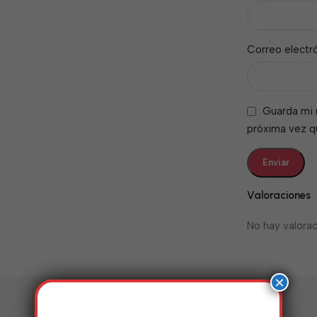
Correo electr
Guarda mi 
próxima vez 
Valoraciones
No hay valorac
×