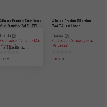
Olla de Presión Eléctrica /
Olla de Presión Eléctrica
Multifunción (MI.ELITE)
(MAZAL) 6 Litros
Tienda:
Tienda:
Electrodomésticos y Más
Electrodomésticos y Más
(Privincia)
(Privincia)
 pela paciência e
0
0
$
87.21
$
83.00
N
de
de
5
5
T
E
(
0
$
d
5