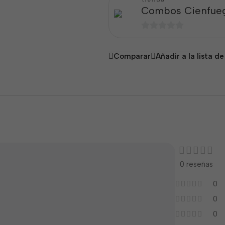
Combos Cienfue
0
de
Comparar
Añadir a la lista d
5
0 reseñas
0
0
0