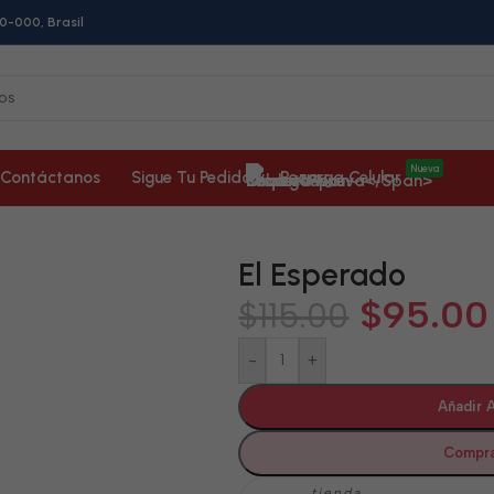
0-000, Brasil
Nueva
Contáctanos
Sigue Tu Pedido
Recarga Celular
El Esperado
$
95.00
$
115.00
-
+
Añadir A
Compra
tienda