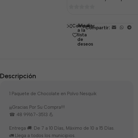
0
de
Añadir
Comparar
Compartir:
5
a la
lista
de
deseos
Descripción
1 Paquete de Chocolate en Polvo Nesquik
¡¡¡Gracias Por Su Compra!!!
☎ 48 99167-3513 💪
Entrega 🚚: De 7 a 10 Días, Máximo de 10 a 15 Días.
🚛 Llega a todos los municipios.