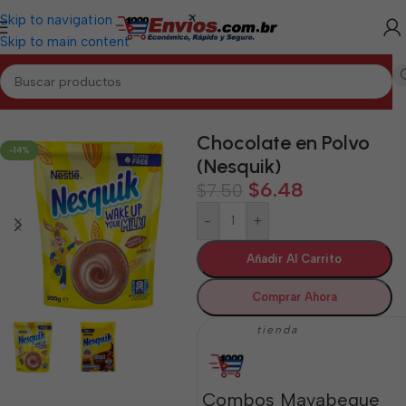
Skip to navigation
Skip to main content
Inicio
/
MAYABEQUE
/
Alimentos Varios Mayabeque
Chocolate en Polvo
-14%
(Nesquik)
$
6.48
$
7.50
-
+
Añadir Al Carrito
Comprar Ahora
tienda
Combos Mayabeque