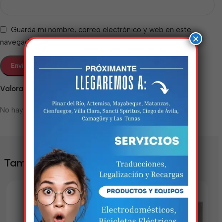
Guarda mi nombre, correo electrónico y web en este
×
navegador para la próxima vez que comente.
Valoraciones
No hay valoraciones aún.
Estamos trabalhando
nisso!
Em breve, esta página estará
También te puede interesar
disponível com novidades
incríveis. Agradecemos pela
paciência e compreensão.