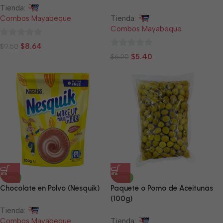
Tienda:
Combos Mayabeque
Tienda:
Combos Mayabeque
0
$
8.64
$
9.50
0
de
$
5.40
$
6.20
de
5
5
-14%
-23%
Chocolate en Polvo (Nesquik)
Paquete o Pomo de Aceitunas
(100g)
Tienda:
Combos Mayabeque
Tienda: