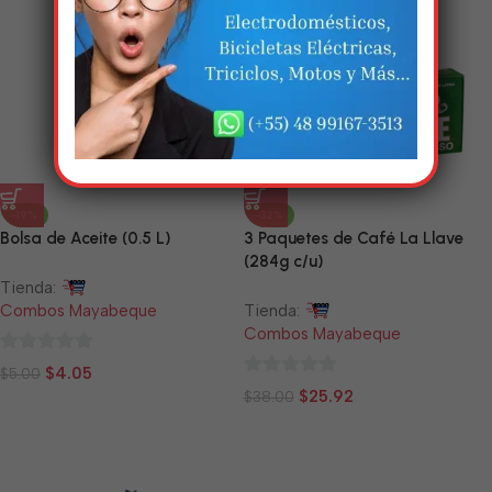
-19%
-32%
Bolsa de Aceite (0.5 L)
3 Paquetes de Café La Llave
(284g c/u)
Tienda:
Combos Mayabeque
Tienda:
Combos Mayabeque
0
$
4.05
$
5.00
0
de
$
25.92
$
38.00
de
5
5