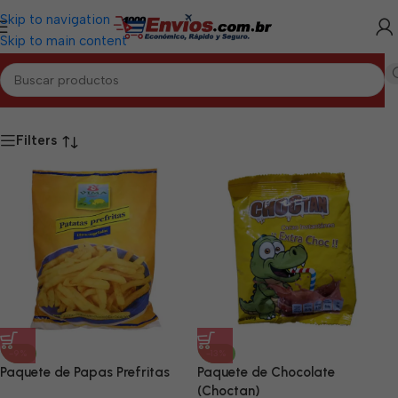
Skip to navigation
Skip to main content
Inicio
/
MAYABEQUE
/
Alimentos Varios Mayabeque
Filters
-9%
-13%
Paquete de Papas Prefritas
Paquete de Chocolate
(Choctan)