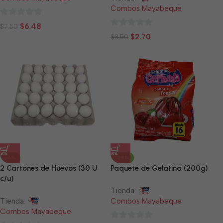
Combos Mayabeque
0
$
6.48
$
7.50
0
de
$
2.70
$
3.50
de
5
5
-6%
-28%
2 Cartones de Huevos (30 U
Paquete de Gelatina (200g)
c/u)
Tienda:
Tienda:
Combos Mayabeque
Combos Mayabeque