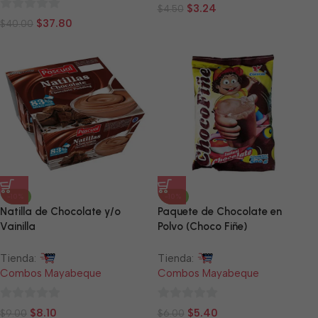
0
$
3.24
$
4.50
0
de
$
37.80
$
40.00
de
5
5
-10%
-10%
Natilla de Chocolate y/o
Paquete de Chocolate en
Vainilla
Polvo (Choco Fiñe)
Tienda:
Tienda:
Combos Mayabeque
Combos Mayabeque
0
0
$
8.10
$
5.40
$
9.00
$
6.00