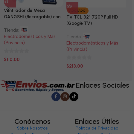
Ventilador de Mesa
TV
AGOTADO
GANGSHI (Recargable) con
LE
TV TCL 32” 720P Full HD
Panel Solar Incluido
(Google TV)
Tienda:
Ti
Electrodomésticos y Más
El
Tienda:
(Privincia)
(P
Electrodomésticos y Más
(Privincia)
0
0
$
110.00
$
0
de
d
$
213.00
de
5
5
5
Enlaces Sociales
Conócenos
Enlaces Útiles
Sobre Nosotros
Política de Privacidad