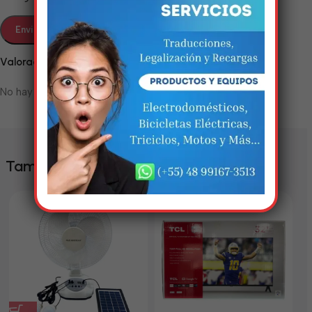
Em breve, esta página estará
disponível com novidades
Valoraciones
incríveis. Agradecemos pela
paciência e compreensão.
No hay valoraciones aún.
También te puede interesar