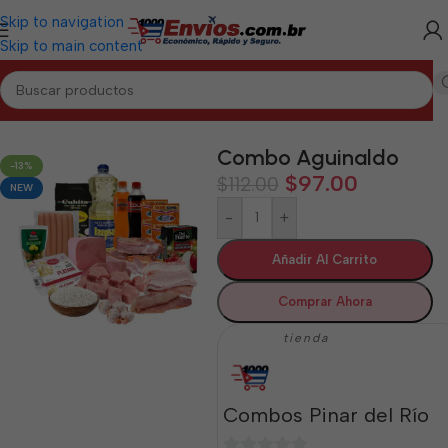
Skip to navigation
Skip to main content
Inicio
/
PINAR DEL RÍO
/
Combos Pinar del Río
Combo Aguinaldo
-13%
$
97.00
$
112.00
NEW
-
+
Añadir Al Carrito
Comprar Ahora
tienda
Combos Pinar del Río