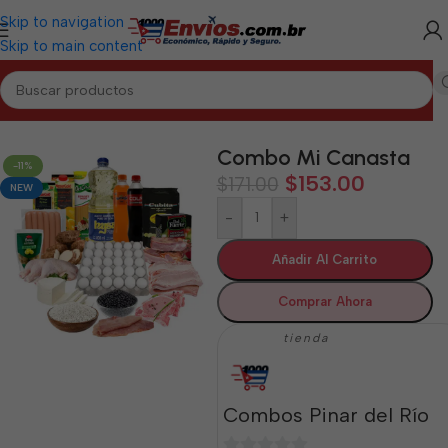
Skip to navigation
Skip to main content
Inicio
/
PINAR DEL RÍO
/
Combos Pinar del Río
Combo Mi Canasta
-11%
$
153.00
$
171.00
NEW
-
+
Añadir Al Carrito
Comprar Ahora
tienda
Combos Pinar del Río