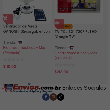
Ventilador de Mesa
TV
AGOTADO
GANGSHI (Recargable) con
LE
TV TCL 32” 720P Full HD
Panel Solar Incluido
(Google TV)
Tienda:
Ti
Electrodomésticos y Más
El
Tienda:
(Privincia)
(P
Electrodomésticos y Más
(Privincia)
0
0
$
110.00
$
0
de
d
$
213.00
de
5
5
5
Enlaces Sociales