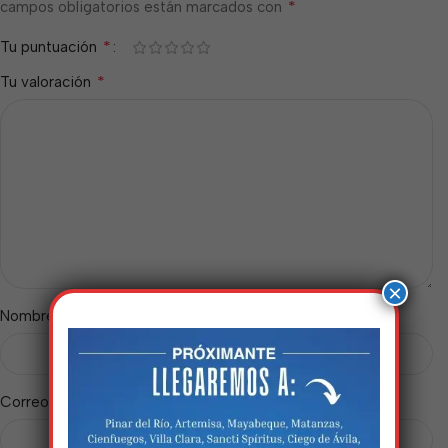
*
campos obligatorios están marcados con
*
Tu puntuación
*
Tu valoración
×
*
Nombre
*
Correo electrónico