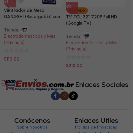
Ventilador de Mesa
TV
AGOTADO
GANGSHI (Recargable) con
LE
TV TCL 32” 720P Full HD
Panel Solar Incluido
(Google TV)
Tienda:
Ti
Electrodomésticos y Más
El
Tienda:
(Privincia)
(P
Electrodomésticos y Más
(Privincia)
0
0
$
110.00
$
0
de
d
$
213.00
de
5
5
5
Enlaces Sociales
Conócenos
Enlaces Útiles
Sobre Nosotros
Política de Privacidad