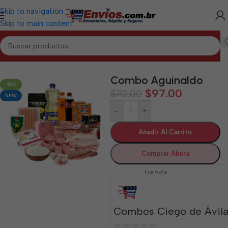
Skip to navigation
Skip to main content
CIEGO DE ÁVILA
/
Combos de Alimentos y Mixtos Ciego de Ávila
Combo Aguinaldo
-13%
$
97.00
$
112.00
NEW
-
+
Añadir Al Carrito
Comprar Ahora
tienda
Combos Ciego de Ávil