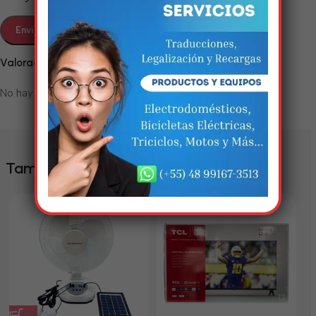
Em breve, esta página estará
disponível com novidades
Valoraciones
incríveis. Agradecemos pela
paciência e compreensão.
No hay valoraciones aún.
También te puede interesar