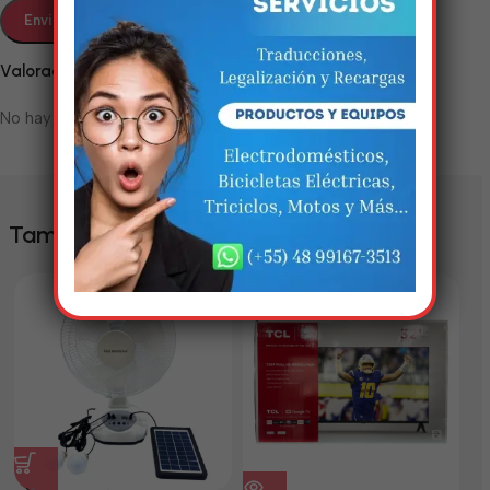
Em breve, esta página estará
disponível com novidades
Valoraciones
incríveis. Agradecemos pela
No hay valoraciones aún.
paciência e compreensão.
También te puede interesar