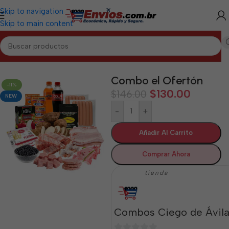
Skip to navigation
Skip to main content
CIEGO DE ÁVILA
/
Combos de Alimentos y Mixtos Ciego de Ávila
Combo el Ofertón
-11%
$
130.00
$
146.00
NEW
-
+
Añadir Al Carrito
Comprar Ahora
tienda
Combos Ciego de Ávil