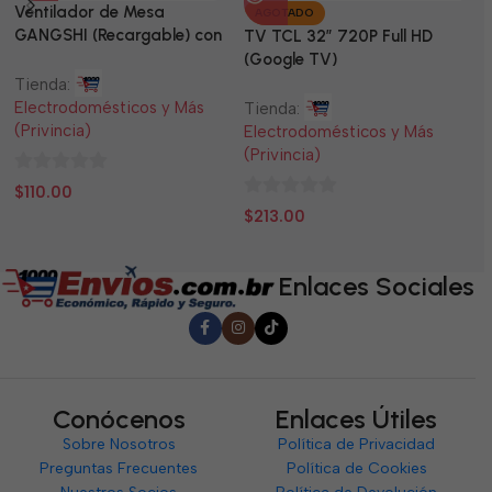
Ventilador de Mesa
TV
AGOTADO
GANGSHI (Recargable) con
LE
TV TCL 32” 720P Full HD
Panel Solar Incluido
(Google TV)
Tienda:
Ti
Electrodomésticos y Más
El
Tienda:
(Privincia)
(P
Electrodomésticos y Más
(Privincia)
0
0
$
110.00
$
0
de
d
$
213.00
de
5
5
5
Enlaces Sociales
Conócenos
Enlaces Útiles
Sobre Nosotros
Política de Privacidad
Preguntas Frecuentes
Política de Cookies