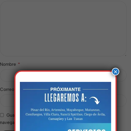
*
Nombre
×
*
Correo electrónico
Guarda mi nombre, correo electrónico y web en este
Estamos trabalhando
navegador para la próxima vez que comente.
nisso!