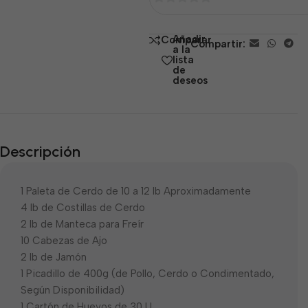
0
de
Añadir
Comparar
Compartir:
5
a la
lista
de
deseos
Descripción
1 Paleta de Cerdo de 10 a 12 lb Aproximadamente
4 lb de Costillas de Cerdo
2 lb de Manteca para Freír
10 Cabezas de Ajo
2 lb de Jamón
1 Picadillo de 400g (de Pollo, Cerdo o Condimentado,
Según Disponibilidad)
1 Cartón de Huevos de 30 U