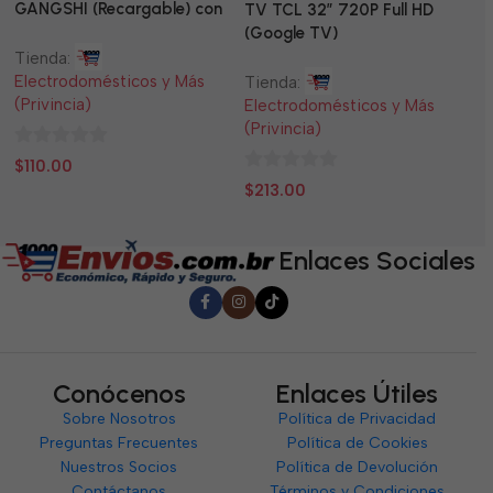
GANGSHI (Recargable) con
LE
TV TCL 32” 720P Full HD
Panel Solar Incluido
(Google TV)
Tienda:
Ti
Electrodomésticos y Más
El
Tienda:
(Privincia)
(P
Electrodomésticos y Más
(Privincia)
0
0
$
110.00
$
0
de
d
$
213.00
de
5
5
5
Enlaces Sociales
Conócenos
Enlaces Útiles
Sobre Nosotros
Política de Privacidad
Preguntas Frecuentes
Política de Cookies
Nuestros Socios
Política de Devolución
Contáctanos
Términos y Condiciones