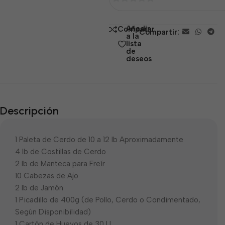
0
de
Añadir
Comparar
Compartir:
5
a la
lista
de
deseos
Descripción
1 Paleta de Cerdo de 10 a 12 lb Aproximadamente
4 lb de Costillas de Cerdo
2 lb de Manteca para Freír
10 Cabezas de Ajo
2 lb de Jamón
1 Picadillo de 400g (de Pollo, Cerdo o Condimentado,
Según Disponibilidad)
1 Cartón de Huevos de 30 U