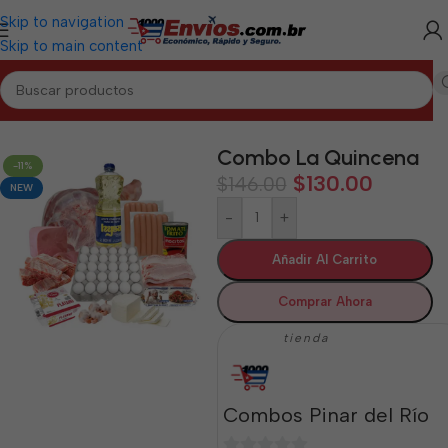
Skip to navigation
Skip to main content
Inicio
/
PINAR DEL RÍO
/
Combos Pinar del Río
Combo La Quincena
-11%
$
130.00
$
146.00
NEW
-
+
Añadir Al Carrito
Comprar Ahora
tienda
Combos Pinar del Río