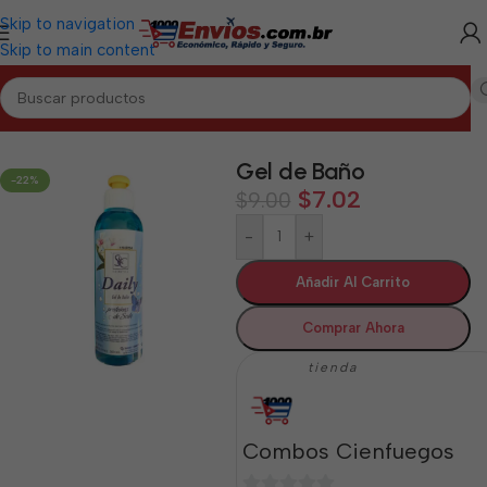
Skip to navigation
Skip to main content
Inicio
/
CIENFUEGOS
/
Aseo y Cuidado Personal Cienfuegos
Gel de Baño
-22%
$
7.02
$
9.00
-
+
Añadir Al Carrito
Comprar Ahora
tienda
Combos Cienfuegos