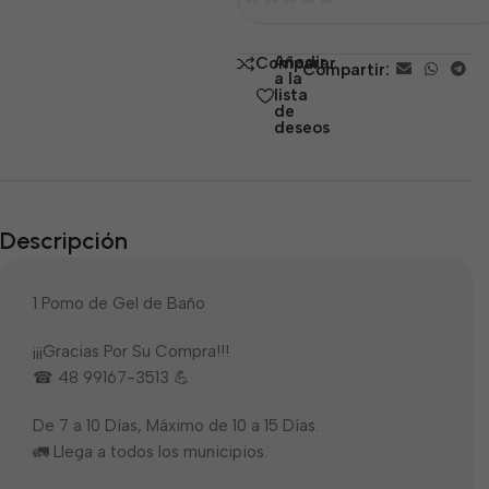
0
de
Añadir
Comparar
Compartir:
5
a la
lista
de
deseos
Descripción
1 Pomo de Gel de Baño
¡¡¡Gracias Por Su Compra!!!
☎ 48 99167-3513 💪
De 7 a 10 Días, Máximo de 10 a 15 Días.
🚛 Llega a todos los municipios.