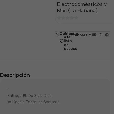
Electrodomésticos y
Más (La Habana)
0
de
Añadir
Comparar
Compartir:
5
a la
lista
de
deseos
Descripción
‘
Entrega 🚚: De 3 a 5 Días
🚛 Llega a Todos los Sectores.