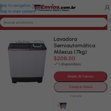
Skip to navigation
Skip to main content
Inicio
/
LA HABANA
/
Electrodomésticos La Habana
Lavadora
Semiautomática
Milexus (7kg)
$
208.00
1 disponibles
Añadir Al Carrito
Comprar Ahora
tienda