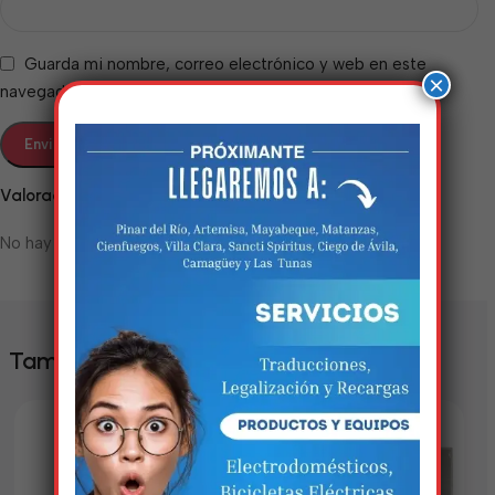
Guarda mi nombre, correo electrónico y web en este
×
navegador para la próxima vez que comente.
Valoraciones
No hay valoraciones aún.
Estamos trabalhando
nisso!
Em breve, esta página estará
También te puede interesar
disponível com novidades
incríveis. Agradecemos pela
paciência e compreensão.