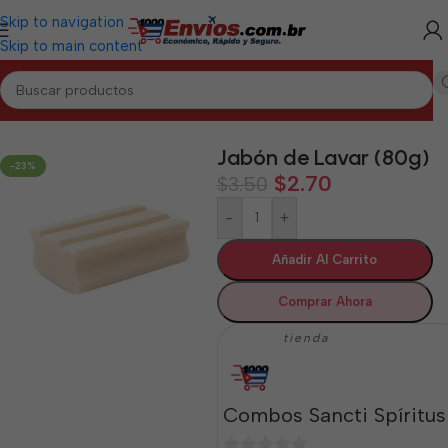
Skip to navigation
Skip to main content
nicio
/
SANCTI SPÍRITUS
/
Aseo y Cuidado Personal Sancti Spíritus
Jabón de Lavar (80g)
-23%
$
2.70
$
3.50
-
+
Añadir Al Carrito
Comprar Ahora
tienda
Combos Sancti Spíritus