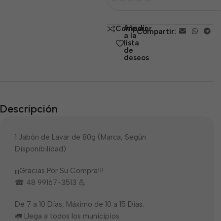
0
de
Añadir
Comparar
Compartir:
5
a la
lista
de
deseos
Descripción
1 Jabón de Lavar de 80g (Marca, Según
Disponibilidad)
¡¡¡Gracias Por Su Compra!!!
☎ 48 99167-3513 💪
De 7 a 10 Días, Máximo de 10 a 15 Días.
🚛 Llega a todos los municipios.